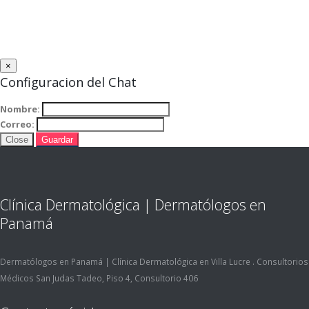
×
Configuracion del Chat
Nombre:
Correo:
Close
Guardar
Clínica Dermatológica | Dermatólogos en
Panamá
Dermatólogos en Panamá | Clínica Dermatológica en Villa Lucre . Consultorios
Médicos San Judas Tadeo, Piso 4, Consultorio 406